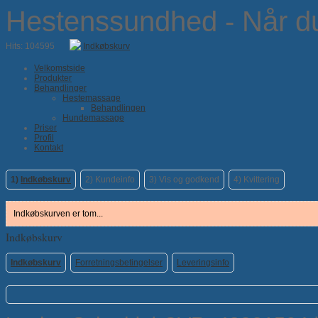
Hestenssundhed - Når du 
Hits: 104595
Indkøbskurv
Velkomstside
Produkter
Behandlinger
Hestemassage
Behandlingen
Hundemassage
Priser
Profil
Kontakt
1)
Indkøbskurv
2)
Kundeinfo
3)
Vis og godkend
4)
Kvittering
Indkøbskurven er tom...
Indkøbskurv
Indkøbskurv
Forretningsbetingelser
Leveringsinfo