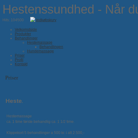
Hestenssundhed - Når du 
Hits: 104500
Indkøbskurv
Velkomstside
Produkter
Behandlinger
Hestemassage
Behandlingen
Hundemassage
Priser
Profil
Kontakt
Priser
Heste
.
Hestemassage
ca. 1 time første behandlig ca. 1 1/2 time.
Klippekort 5 behandlinger a 500 kr. i alt 2.500,-